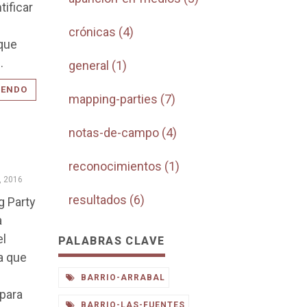
tificar
crónicas (4)
 que
.
general (1)
YENDO
mapping-parties (7)
notas-de-campo (4)
reconocimientos (1)
l, 2016
resultados (6)
g Party
a
el
PALABRAS CLAVE
a que
n
BARRIO-ARRABAL
 para
BARRIO-LAS-FUENTES