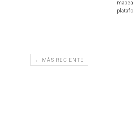
mapear
plataf
← MÁS RECIENTE