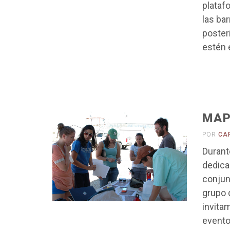
plataf
las ba
poster
estén 
MAP
POR
CA
Durant
dedicad
conjun
grupo 
invita
evento