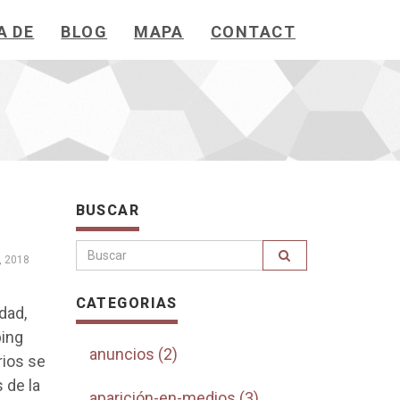
A DE
BLOG
MAPA
CONTACT
BUSCAR
, 2018
CATEGORIAS
dad,
ping
anuncios (2)
rios se
 de la
aparición-en-medios (3)