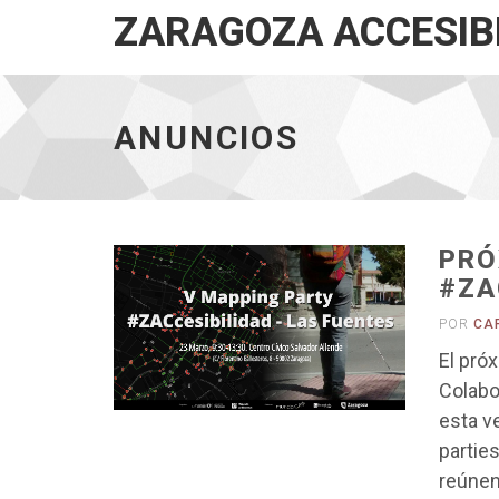
ZARAGOZA ACCESIB
Anuncios
-
ANUNCIOS
ir
a
inicio
PRÓ
#ZA
POR
CA
El pró
Colabo
esta v
partie
reúnen