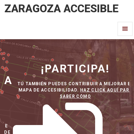
ZARAGOZA ACCESIBLE
Zaragoza
Camb
Accesible
-
Nave
ir
a
inicio
¡PARTICIPA!
A
TÚ TAMBIÉN PUEDES CONTRIBUIR A MEJORAR EL
MAPA DE ACCESIBILIDAD.
HAZ CLICK AQUÍ PARA
SABER CÓMO
O
E