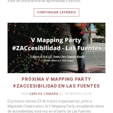
trató de una práctica de aprendizaje y servicio.
CONTINUAR LEYENDO
PRÓXIMA V MAPPING PARTY
#ZACCESIBILIDAD EN LAS FUENTES
POR
CARLOS CÁMARA
EL 18 MARCH, 2018
El próximo viernes 23 de marzo organizamos, junto a
Mapeado Colaborativo, la V Mapping Party recopilando datos
de accesibilidad, esta vez en el barrio de Las Fuentes.