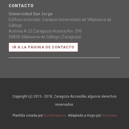
CONTACTO
Universidad San Jorge
Edificio rectorado. Campus Universitario de Villanueva de
Gállego
Autovía A-23 Zaragoza-Huesca Km. 299.
50830 Villanueva de Gállego (Zaragoza)
IR A LA PÁGINA DE CONTACTO
Copyright (c) 2015 - 2018, Zaragoza Accesible; algunos derechos
reservados.
Plantilla creada por
Bootstrapious
. Adaptada a Hugo por
DevCows