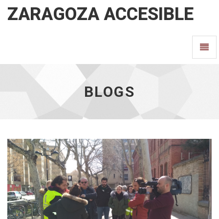
ZARAGOZA ACCESIBLE
Blogs
Camb
-
ir
Nave
a
inicio
BLOGS