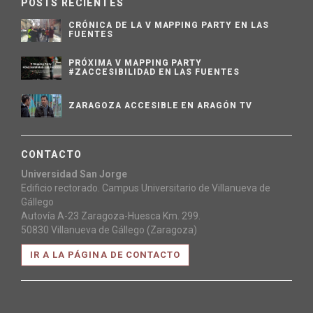
POSTS RECIENTES
CRÓNICA DE LA V MAPPING PARTY EN LAS
FUENTES
PRÓXIMA V MAPPING PARTY
#ZACCESIBILIDAD EN LAS FUENTES
ZARAGOZA ACCESIBLE EN ARAGÓN TV
CONTACTO
Universidad San Jorge
Edificio rectorado. Campus Universitario de Villanueva de
Gállego
Autovía A-23 Zaragoza-Huesca Km. 299.
50830 Villanueva de Gállego (Zaragoza)
IR A LA PÁGINA DE CONTACTO