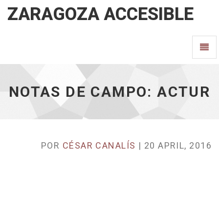
ZARAGOZA ACCESIBLE
Notas
Camb
de
campo:
Nave
ACTUR
-
ir
NOTAS DE CAMPO: ACTUR
a
inicio
POR
CÉSAR CANALÍS
| 20 APRIL, 2016