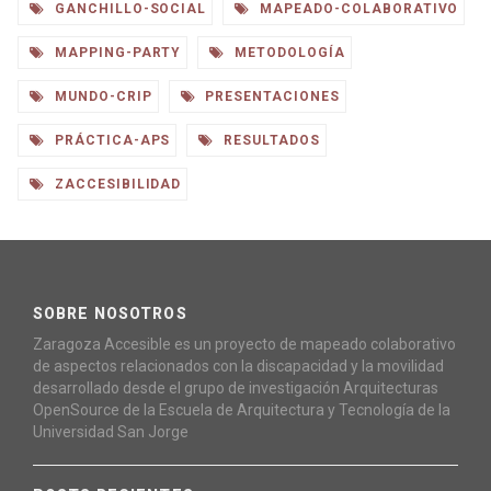
GANCHILLO-SOCIAL
MAPEADO-COLABORATIVO
MAPPING-PARTY
METODOLOGÍA
MUNDO-CRIP
PRESENTACIONES
PRÁCTICA-APS
RESULTADOS
ZACCESIBILIDAD
SOBRE NOSOTROS
Zaragoza Accesible es un proyecto de mapeado colaborativo
de aspectos relacionados con la discapacidad y la movilidad
desarrollado desde el grupo de investigación Arquitecturas
OpenSource de la Escuela de Arquitectura y Tecnología de la
Universidad San Jorge