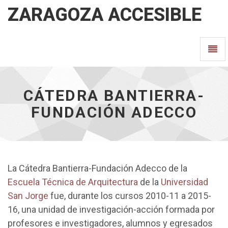
ZARAGOZA ACCESIBLE
Cátedra
Camb
Bantierra-
Fundación
Nave
Adecco
-
ir
CÁTEDRA BANTIERRA-
a
FUNDACIÓN ADECCO
inicio
La Cátedra Bantierra-Fundación Adecco de la
Escuela Técnica de Arquitectura
de la
Universidad
San Jorge
fue, durante los cursos 2010-11 a 2015-
16, una unidad de investigación-acción formada por
profesores e investigadores, alumnos y egresados