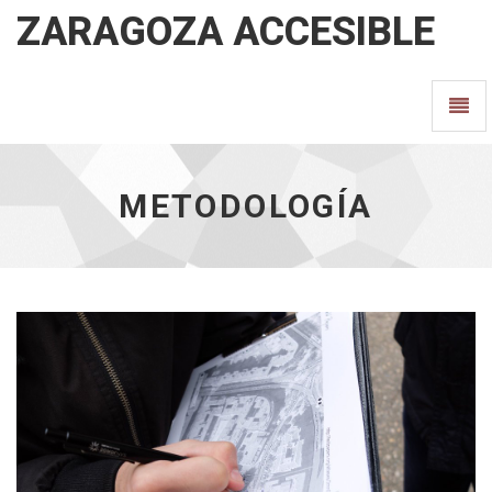
ZARAGOZA ACCESIBLE
Metodología
Camb
-
ir
Nave
a
inicio
METODOLOGÍA